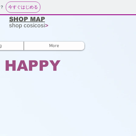
今すぐはじめる
？
SHOP MAP
shop cosicosi
>
g
More
 HAPPY