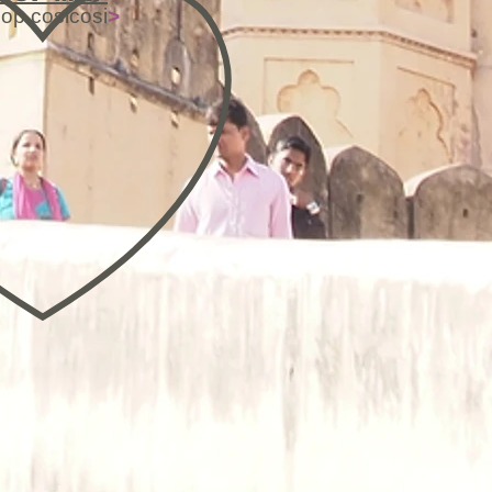
op cosicosi
>