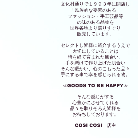
文化村通りで１９９３年に開店し
「民族的な要素のある」
ファッション・手工芸品等
の味のある品物を
世界各地より選りすぐり
販売しています。
セレクトし皆様に紹介するうえで
大切にしていることは
時を経て育まれた風合い。
手を懸けて作り上げた肌合い
そんな暖かい、心のこもった品々
手にする事で幸を感じられる物。
≪GOODS TO BE HAPPY≫
そんな感じがする
心豊かにさせてくれる
品々を取りそろえ皆様を
お待ちしております。
COSI COSI 店主