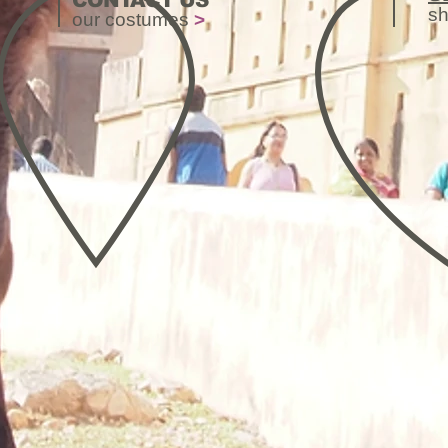
CONTACT US
sh
our costumes
>